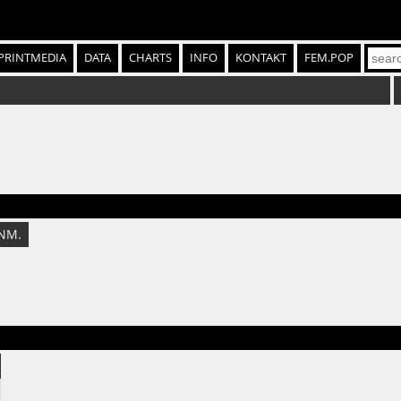
PRINTMEDIA
DATA
CHARTS
INFO
KONTAKT
FEM.POP
NM.