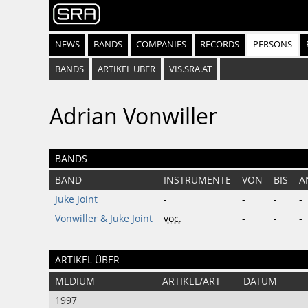
NEWS
BANDS
COMPANIES
RECORDS
PERSONS
BANDS
ARTIKEL ÜBER
VIS.SRA.AT
Adrian Vonwiller
BANDS
BAND
INSTRUMENTE
VON
BIS
A
Juke Joint
-
-
-
-
Vonwiller & Juke Joint
voc.
-
-
-
ARTIKEL ÜBER
MEDIUM
ARTIKEL/ART
DATUM
1997