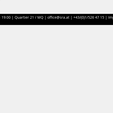
- 19:00 |
Quartier 21 / MQ
|
office@sra.at
|
+43/(0)1/526 47 15
|
Im