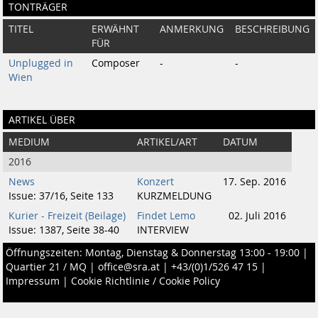
TONTRÄGER
TITEL
ERWÄHNT
ANMERKUNG
BESCHREIBUNG
FÜR
Unplugged in
Composer
-
-
Wien
ARTIKEL ÜBER
MEDIUM
ARTIKEL/ART
DATUM
2016
News
Konzert
17. Sep. 2016
Issue: 37/16, Seite 133
KURZMELDUNG
Kurier - Freizeit (Beilage)
Findet Lemo
02. Juli 2016
Issue: 1387, Seite 38-40
INTERVIEW
Öffnungszeiten: Montag, Dienstag & Donnerstag 13:00 - 19:00 |
Quartier 21 / MQ
|
office@sra.at
|
+43/(0)1/526 47 15
|
Impressum
|
Cookie Richtlinie / Cookie Policy