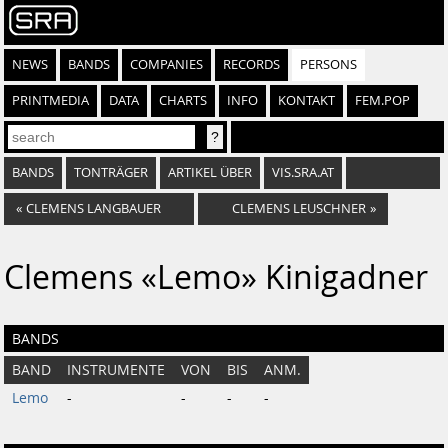
NEWS
BANDS
COMPANIES
RECORDS
PERSONS
PRINTMEDIA
DATA
CHARTS
INFO
KONTAKT
FEM.POP
BANDS
TONTRÄGER
ARTIKEL ÜBER
VIS.SRA.AT
«
CLEMENS LANGBAUER
CLEMENS LEUSCHNER
»
Clemens «Lemo» Kinigadner
BANDS
BAND
INSTRUMENTE
VON
BIS
ANM.
Lemo
-
-
-
-