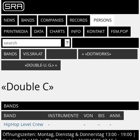
NEWS
BANDS
COMPANIES
RECORDS
PERSONS
PRINTMEDIA
DATA
CHARTS
INFO
KONTAKT
FEM.POP
BANDS
VIS.SRA.AT
«
«DOTWORKS»
«DOUBLE-U. G.»
»
«Double C»
BANDS
BAND
INSTRUMENTE
VON
BIS
ANM.
HipHop Level Crew
-
-
-
-
Öffnungszeiten: Montag, Dienstag & Donnerstag 13:00 - 19:00 |