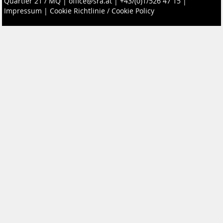
Quartier 21 / MQ
|
office@sra.at
|
+43/(0)1/526 47 15
|
Impressum
|
Cookie Richtlinie / Cookie Policy