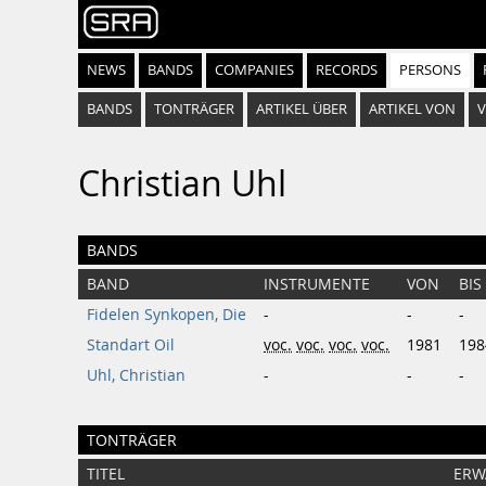
NEWS
BANDS
COMPANIES
RECORDS
PERSONS
BANDS
TONTRÄGER
ARTIKEL ÜBER
ARTIKEL VON
V
Christian Uhl
BANDS
BAND
INSTRUMENTE
VON
BIS
Fidelen Synkopen, Die
-
-
-
Standart Oil
voc.
voc.
voc.
voc.
1981
198
Uhl, Christian
-
-
-
TONTRÄGER
TITEL
ERW