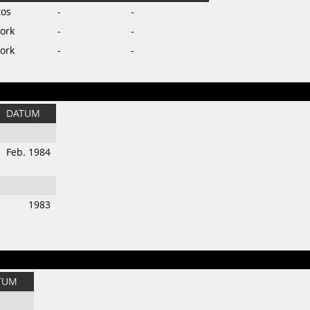
tos
-
-
ork
-
-
ork
-
-
DATUM
Feb. 1984
1983
TUM