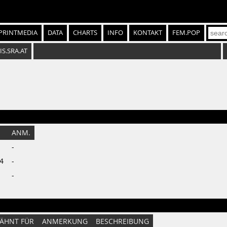
PRINTMEDIA
DATA
CHARTS
INFO
KONTAKT
FEM.POP
IS.SRA.AT
ANM.
-
4
-
-
ÄHNT FÜR
ANMERKUNG
BESCHREIBUNG