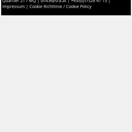
Quartier 21 / MQ
|
office@sra.at
|
+43/(0)1/526 47 15
|
Impressum
|
Cookie Richtlinie / Cookie Policy