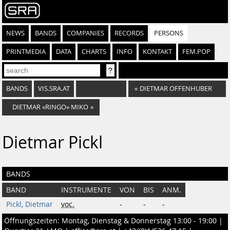
NEWS
BANDS
COMPANIES
RECORDS
PERSONS
PRINTMEDIA
DATA
CHARTS
INFO
KONTAKT
FEM.POP
BANDS
VIS.SRA.AT
«
DIETMAR OFFENHUBER
DIETMAR «RINGO» MIKO
»
Dietmar Pickl
BANDS
BAND
INSTRUMENTE
VON
BIS
ANM.
Pickl, Dietmar
voc.
-
-
-
Öffnungszeiten: Montag, Dienstag & Donnerstag 13:00 - 19:00 |