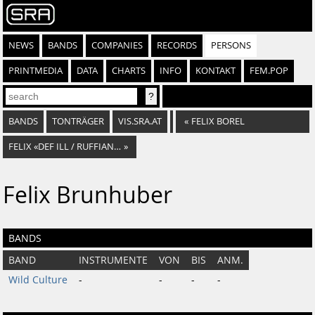
NEWS
BANDS
COMPANIES
RECORDS
PERSONS
PRINTMEDIA
DATA
CHARTS
INFO
KONTAKT
FEM.POP
BANDS
TONTRÄGER
VIS.SRA.AT
«
FELIX BOREL
FELIX «DEF ILL / RUFFIAN RUGGED» SCHAGER
»
Felix Brunhuber
BANDS
BAND
INSTRUMENTE
VON
BIS
ANM.
Wild Culture
-
-
-
-