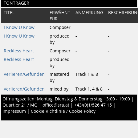
TONTRÄGER
TITEL
ERWÄHNT
ANMERKUNG
BESCHREIBUN
FÜR
I Know U Know
Composer
-
-
I Know U Know
produced
-
-
by
Reckless Heart
Composer
-
-
Reckless Heart
produced
-
-
by
Verlieren/Gefunden
mastered
Track 1 & 8
-
by
Verlieren/Gefunden
mixed by
Track 1, 4 & 8
-
Öffnungszeiten: Montag, Dienstag & Donnerstag 13:00 - 19:00 |
Quartier 21 / MQ
|
office@sra.at
|
+43/(0)1/526 47 15
|
Impressum
|
Cookie Richtlinie / Cookie Policy