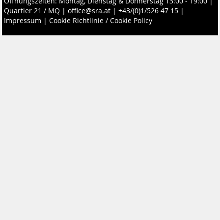
Öffnungszeiten: Montag, Dienstag & Donnerstag 13:00 - 19:00 |
Quartier 21 / MQ
|
office@sra.at
|
+43/(0)1/526 47 15
|
Impressum
|
Cookie Richtlinie / Cookie Policy