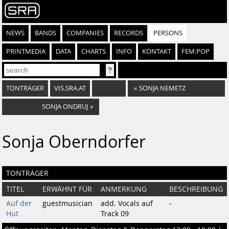
NEWS
BANDS
COMPANIES
RECORDS
PERSONS
PRINTMEDIA
DATA
CHARTS
INFO
KONTAKT
FEM.POP
TONTRÄGER
VIS.SRA.AT
«
SONJA NEMETZ
SONJA ONDRUJ
»
Sonja Oberndorfer
TONTRÄGER
TITEL
ERWÄHNT FÜR
ANMERKUNG
BESCHREIBUNG
Auf der
guestmusician
add. Vocals auf
-
Hut
Track 09