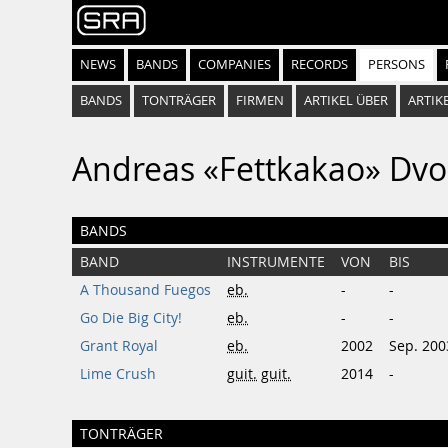
NEWS
BANDS
COMPANIES
RECORDS
PERSONS
BANDS
TONTRÄGER
FIRMEN
ARTIKEL ÜBER
ARTIK
Andreas «Fettkakao» Dvo
BANDS
BAND
INSTRUMENTE
VON
BIS
A Thousand Fuegos
eb.
-
-
Go Die Big City!
eb.
-
-
Grant Royal
eb.
2002
Sep. 200
Lime Crush
guit.
guit.
2014
-
TONTRÄGER