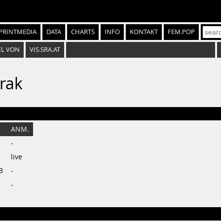
PRINTMEDIA
DATA
CHARTS
INFO
KONTAKT
FEM.POP
EL VON
VIS.SRA.AT
rak
ANM.
-
live
3
-
-