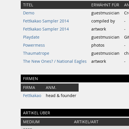
TITEL
ERWÄHNT FÜR
A
Demo
guestmusician
Cr
Fettkakao Sampler 2014
compiled by
-
Fettkakao Sampler 2014
artwork
-
Playdate
guestmusician
Gi
Powermess
photos
-
Thaumatrope
guestmusician
ch
The New Ones? / National Eagles
artwork
-
FIRMEN
FIRMA
ANM.
Fettkakao
head & founder
ARTIKEL ÜBER
MEDIUM
ARTIKEL/ART