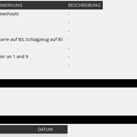
NMERKUNG
BESCHREIBUNG
ewshouts
-
-
-
tarre auf B3, Schlagzeug auf B1
-
-
oir on 1 and 9
-
-
DATUM