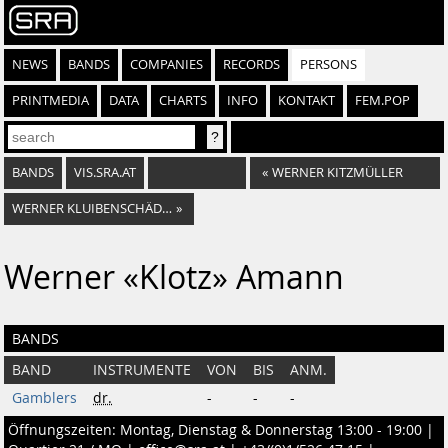
NEWS
BANDS
COMPANIES
RECORDS
PERSONS
PRINTMEDIA
DATA
CHARTS
INFO
KONTAKT
FEM.POP
BANDS
VIS.SRA.AT
«
WERNER KITZMÜLLER
WERNER KLUIBENSCHÄDEL
»
Werner «Klotz» Amann
BANDS
BAND
INSTRUMENTE
VON
BIS
ANM.
Gamblers
dr.
-
-
-
Öffnungszeiten: Montag, Dienstag & Donnerstag 13:00 - 19:00 |