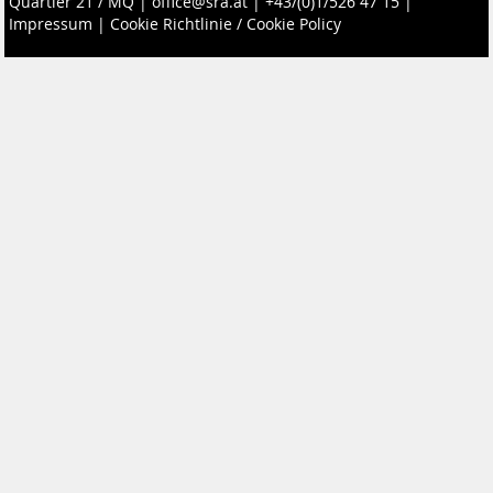
Quartier 21 / MQ
|
office@sra.at
|
+43/(0)1/526 47 15
|
Impressum
|
Cookie Richtlinie / Cookie Policy