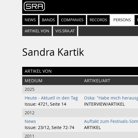
NEWS
BANDS
COMPANIES
RECORDS
PERSONS
ARTIKEL VON
VIS.SRA.AT
Sandra Kartik
ARTIKEL VON
MEDIUM
ARTIKEL/ART
2025
Heute - Aktuell in den Tag
Oska: "Habe mich heraus
Issue: 4721, Seite 14
INTERVIEW/ARTIKEL
2012
News
Auftakt zum Festivals-So
Issue: 23/12, Seite 72-74
ARTIKEL
2011