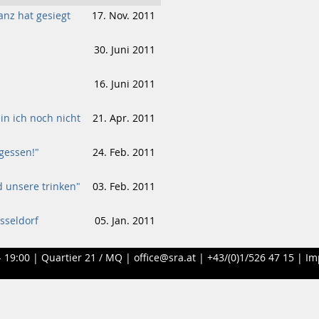
ranz hat gesiegt
17. Nov. 2011
30. Juni 2011
16. Juni 2011
bin ich noch nicht
21. Apr. 2011
gessen!"
24. Feb. 2011
 unsere trinken"
03. Feb. 2011
üsseldorf
05. Jan. 2011
- 19:00 |
Quartier 21 / MQ
|
office@sra.at
|
+43/(0)1/526 47 15
|
Im