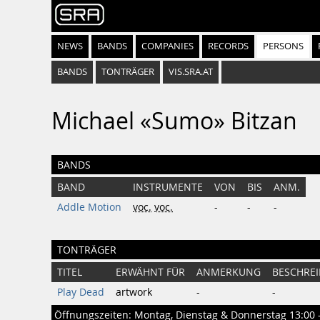
NEWS
BANDS
COMPANIES
RECORDS
PERSONS
BANDS
TONTRÄGER
VIS.SRA.AT
Michael «Sumo» Bitzan
BANDS
BAND
INSTRUMENTE
VON
BIS
ANM.
Addle Motion
voc.
voc.
-
-
-
TONTRÄGER
TITEL
ERWÄHNT FÜR
ANMERKUNG
BESCHRE
Play Dead
artwork
-
-
Öffnungszeiten: Montag, Dienstag & Donnerstag 13:00 