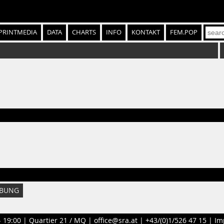
PRINTMEDIA
DATA
CHARTS
INFO
KONTAKT
FEM.POP
IBUNG
- 19:00 |
Quartier 21 / MQ
|
office@sra.at
|
+43/(0)1/526 47 15
|
Im