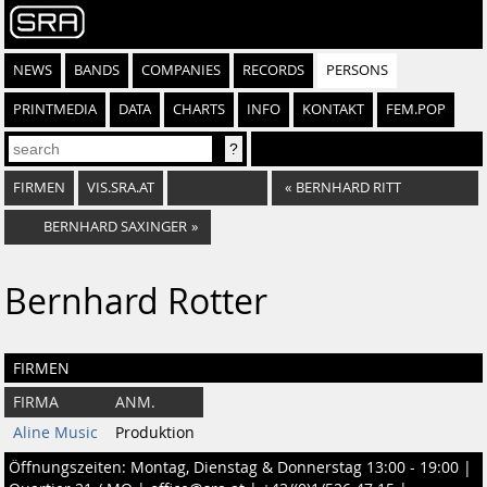
NEWS
BANDS
COMPANIES
RECORDS
PERSONS
PRINTMEDIA
DATA
CHARTS
INFO
KONTAKT
FEM.POP
FIRMEN
VIS.SRA.AT
«
BERNHARD RITT
BERNHARD SAXINGER
»
Bernhard Rotter
FIRMEN
FIRMA
ANM.
Aline Music
Produktion
Öffnungszeiten: Montag, Dienstag & Donnerstag 13:00 - 19:00 |