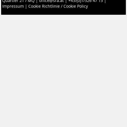
Quartier 21 / MQ
|
office@sra.at
|
+43/(0)1/526 47 15
|
Impressum
|
Cookie Richtlinie / Cookie Policy