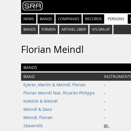
NEWS
BANDS
COMPANIES
RECORDS
PERSONS
BANDS
FIRMEN
ARTIKEL ÜBER
VIS.SRA.AT
Florian Meindl
BANDS
BAND
INSTRUMENT
Eyerer, Martin & Meindl, Florian
-
Florian Meindl feat. Ricardo Philipps
-
Koletzki & Meindl
-
Meindl & Daso
-
Meindl, Florian
-
Skaverells
dr.