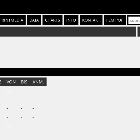
PRINTMEDIA
DATA
CHARTS
INFO
KONTAKT
FEM.POP
E
VON
BIS
ANM.
-
-
-
-
-
-
-
-
-
-
-
-
-
-
-
-
-
-