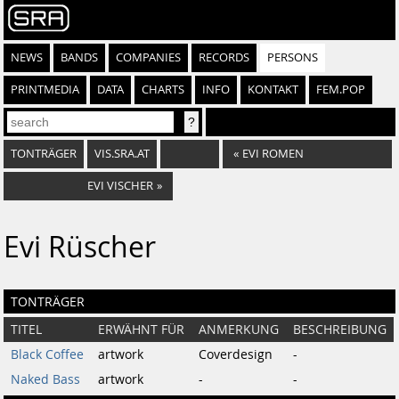
NEWS
BANDS
COMPANIES
RECORDS
PERSONS
PRINTMEDIA
DATA
CHARTS
INFO
KONTAKT
FEM.POP
TONTRÄGER
VIS.SRA.AT
«
EVI ROMEN
EVI VISCHER
»
Evi Rüscher
TONTRÄGER
TITEL
ERWÄHNT FÜR
ANMERKUNG
BESCHREIBUNG
Black Coffee
artwork
Coverdesign
-
Naked Bass
artwork
-
-