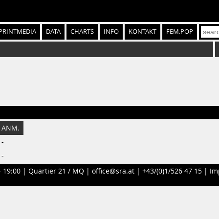
PRINTMEDIA
DATA
CHARTS
INFO
KONTAKT
FEM.POP
ANM.
-
-
- 19:00 |
Quartier 21 / MQ
|
office@sra.at
|
+43/(0)1/526 47 15
|
Im