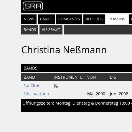
NEWS
BANDS
COMPANIES
RECORDS
PERSONS
BANDS
VIS.SRA.AT
Christina Neßmann
BANDS
BAND
INSTRUMENTE
VON
BIS
No Clue
ts.
-
-
Ntschaskana
-
Mai 2000
Juni 2002
Öffnungszeiten: Montag, Dienstag & Donnerstag 13:00 