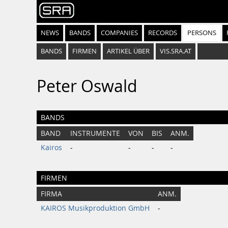
NEWS
BANDS
COMPANIES
RECORDS
PERSONS
BANDS
FIRMEN
ARTIKEL ÜBER
VIS.SRA.AT
Peter Oswald
BANDS
BAND
INSTRUMENTE
VON
BIS
ANM.
Kairos
-
-
-
-
FIRMEN
FIRMA
ANM.
KAIROS Musikproduktion GmbH
-