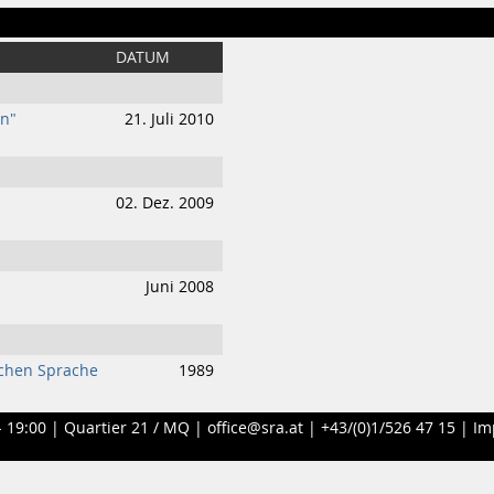
DATUM
en"
21. Juli 2010
02. Dez. 2009
Juni 2008
ichen Sprache
1989
- 19:00 |
Quartier 21 / MQ
|
office@sra.at
|
+43/(0)1/526 47 15
|
Im