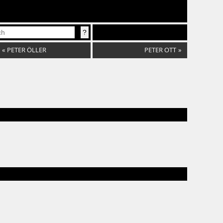
«
PETER ÖLLER
PETER OTT
»