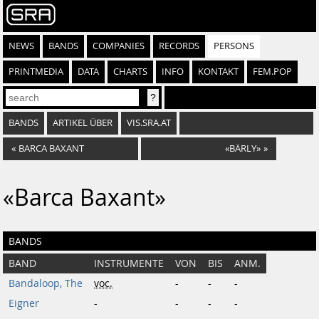
NEWS
BANDS
COMPANIES
RECORDS
PERSONS
PRINTMEDIA
DATA
CHARTS
INFO
KONTAKT
FEM.POP
BANDS
ARTIKEL ÜBER
VIS.SRA.AT
«
BARCA BAXANT
«BÄRLY»
»
«Barca Baxant»
BANDS
BAND
INSTRUMENTE
VON
BIS
ANM.
Bandaloop, The
voc.
-
-
-
Eigner
-
-
-
-