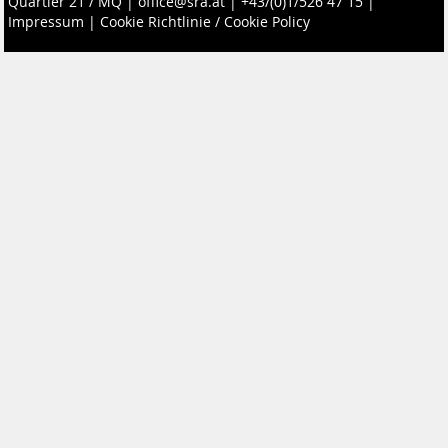
Quartier 21 / MQ
|
office@sra.at
|
+43/(0)1/526 47 15
|
Impressum
|
Cookie Richtlinie / Cookie Policy