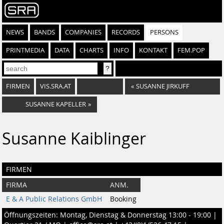
NEWS
BANDS
COMPANIES
RECORDS
PERSONS
PRINTMEDIA
DATA
CHARTS
INFO
KONTAKT
FEM.POP
FIRMEN
VIS.SRA.AT
«
SUSANNE JIRKUFF
SUSANNE KAPELLER
»
Susanne Kaiblinger
FIRMEN
FIRMA
ANM.
E & A Public Relations GmbH
Booking
Öffnungszeiten: Montag, Dienstag & Donnerstag 13:00 - 19:00 |