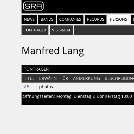
NEWS
BANDS
COMPANIES
RECORDS
PERSONS
TONTRÄGER
VIS.SRA.AT
Manfred Lang
TONTRÄGER
TITEL
ERWÄHNT FÜR
ANMERKUNG
BESCHREIBUN
AE
photos
-
-
Öffnungszeiten: Montag, Dienstag & Donnerstag 13:00 