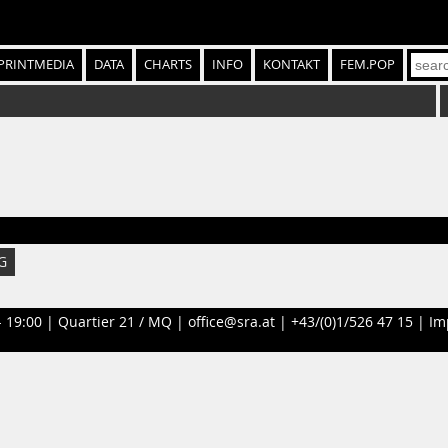
PRINTMEDIA
DATA
CHARTS
INFO
KONTAKT
FEM.POP
G
- 19:00 |
Quartier 21 / MQ
|
office@sra.at
|
+43/(0)1/526 47 15
|
Im