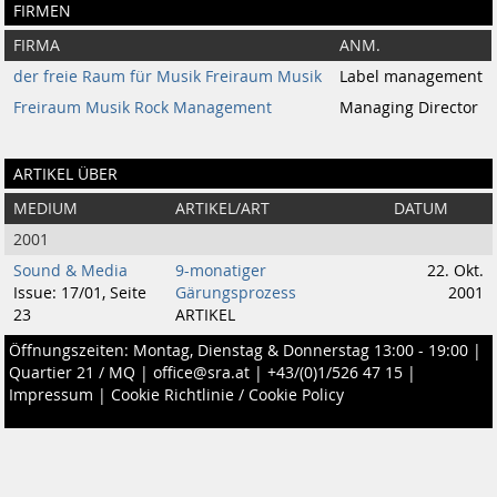
FIRMEN
FIRMA
ANM.
der freie Raum für Musik Freiraum Musik
Label management
Freiraum Musik Rock Management
Managing Director
ARTIKEL ÜBER
MEDIUM
ARTIKEL/ART
DATUM
2001
Sound & Media
9-monatiger
22. Okt.
Issue: 17/01, Seite
Gärungsprozess
2001
23
ARTIKEL
Öffnungszeiten: Montag, Dienstag & Donnerstag 13:00 - 19:00 |
Quartier 21 / MQ
|
office@sra.at
|
+43/(0)1/526 47 15
|
Impressum
|
Cookie Richtlinie / Cookie Policy