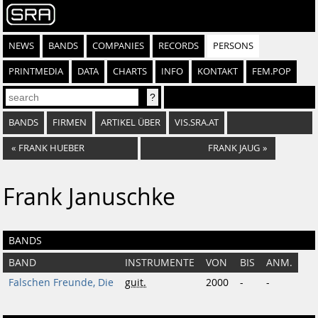
NEWS
BANDS
COMPANIES
RECORDS
PERSONS
PRINTMEDIA
DATA
CHARTS
INFO
KONTAKT
FEM.POP
BANDS
FIRMEN
ARTIKEL ÜBER
VIS.SRA.AT
«
FRANK HUEBER
FRANK JAUG
»
Frank Januschke
BANDS
BAND
INSTRUMENTE
VON
BIS
ANM.
Falschen Freunde, Die
guit.
2000
-
-