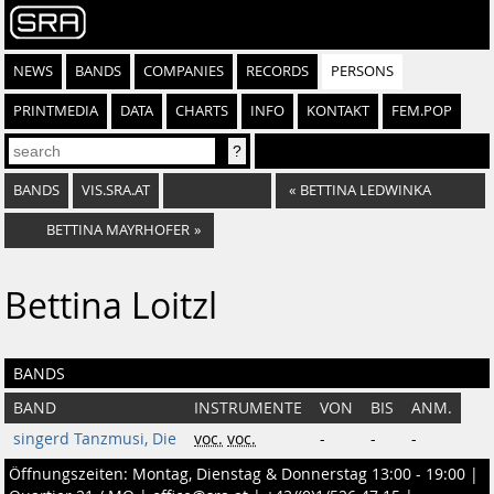
NEWS
BANDS
COMPANIES
RECORDS
PERSONS
PRINTMEDIA
DATA
CHARTS
INFO
KONTAKT
FEM.POP
BANDS
VIS.SRA.AT
«
BETTINA LEDWINKA
BETTINA MAYRHOFER
»
Bettina Loitzl
BANDS
BAND
INSTRUMENTE
VON
BIS
ANM.
singerd Tanzmusi, Die
voc.
voc.
-
-
-
Öffnungszeiten: Montag, Dienstag & Donnerstag 13:00 - 19:00 |