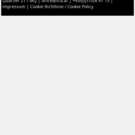
Quartier 21 / MQ
|
office@sra.at
|
+43/(0)1/526 47 15
|
Impressum
|
Cookie Richtlinie / Cookie Policy