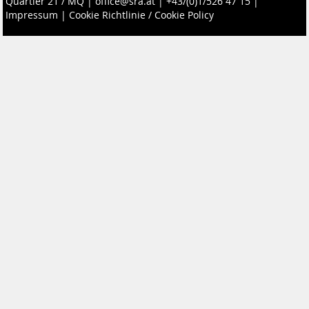
Quartier 21 / MQ
|
office@sra.at
|
+43/(0)1/526 47 15
|
Impressum
|
Cookie Richtlinie / Cookie Policy