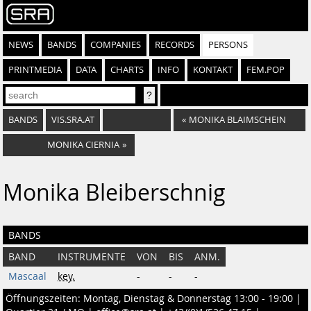
NEWS
BANDS
COMPANIES
RECORDS
PERSONS
PRINTMEDIA
DATA
CHARTS
INFO
KONTAKT
FEM.POP
BANDS
VIS.SRA.AT
«
MONIKA BLAIMSCHEIN
MONIKA CIERNIA
»
Monika Bleiberschnig
BANDS
BAND
INSTRUMENTE
VON
BIS
ANM.
Mascaal
key.
-
-
-
Öffnungszeiten: Montag, Dienstag & Donnerstag 13:00 - 19:00 |