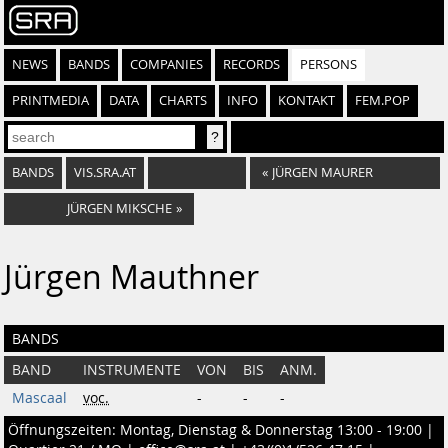
NEWS
BANDS
COMPANIES
RECORDS
PERSONS
PRINTMEDIA
DATA
CHARTS
INFO
KONTAKT
FEM.POP
BANDS
VIS.SRA.AT
«
JÜRGEN MAURER
JÜRGEN MIKSCHE
»
Jürgen Mauthner
BANDS
BAND
INSTRUMENTE
VON
BIS
ANM.
Mascaal
voc.
-
-
-
Öffnungszeiten: Montag, Dienstag & Donnerstag 13:00 - 19:00 |