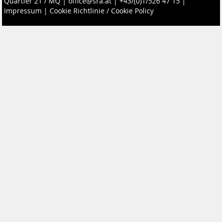
Quartier 21 / MQ
|
office@sra.at
|
+43/(0)1/526 47 15
|
Impressum
|
Cookie Richtlinie / Cookie Policy