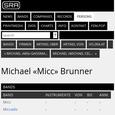
NEWS
BANDS
COMPANIES
RECORDS
PERSONS
PRINTMEDIA
DATA
CHARTS
INFO
KONTAKT
FEM.POP
BANDS
FIRMEN
ARTIKEL ÜBER
ARTIKEL VON
VIS.SRA.AT
«
MICHAEL «MG» GAISSMAIER
MICHAEL «MICHAEL CELLIS» KAMPITSCH
»
Michael «Micc» Brunner
BANDS
BAND
INSTRUMENTE
VON
BIS
ANM.
Micc
-
-
-
-
Miccado
-
-
-
-