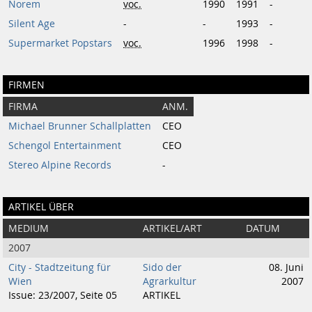
Norem
voc.
1990
1991
-
Silent Age
-
-
1993
-
Supermarket Popstars
voc.
1996
1998
-
FIRMEN
FIRMA
ANM.
Michael Brunner Schallplatten
CEO
Schengol Entertainment
CEO
Stereo Alpine Records
-
ARTIKEL ÜBER
MEDIUM
ARTIKEL/ART
DATUM
2007
City - Stadtzeitung für
Sido der
08. Juni
Wien
Agrarkultur
2007
Issue: 23/2007, Seite 05
ARTIKEL