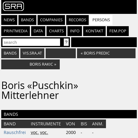
NEWS
BANDS
COMPANIES
RECORDS
PERSONS
PRINTMEDIA
DATA
CHARTS
INFO
KONTAKT
FEM.POP
BANDS
VIS.SRA.AT
«
BORIS PREDIC
BORIS RAKIC
»
Boris «Puschkin»
Mitterlehner
BANDS
BAND
INSTRUMENTE
VON
BIS
ANM.
Rauschfrei
voc.
voc.
2000
-
-