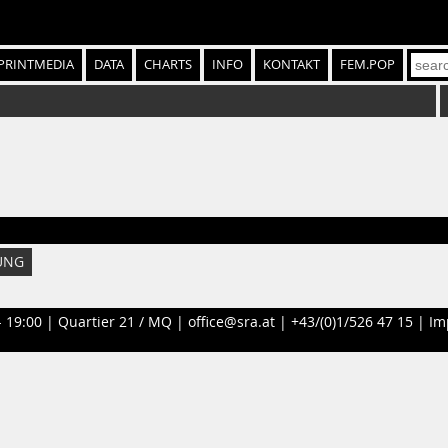
PRINTMEDIA
DATA
CHARTS
INFO
KONTAKT
FEM.POP
UNG
- 19:00 |
Quartier 21 / MQ
|
office@sra.at
|
+43/(0)1/526 47 15
|
Im