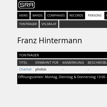
NEWS
BANDS
COMPANIES
RECORDS
PERSONS
TONTRÄGER
VIS.SRA.AT
Franz Hintermann
TONTRÄGER
TITEL
ERWÄHNT FÜR
ANMERKUNG
BESCHREIB
Chamot
photos
-
-
Öffnungszeiten: Montag, Dienstag & Donnerstag 13:00 