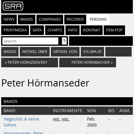
NEWS
BANDS
COMPANIES
RECORDS
PERSONS
PRINTMEDIA
DATA
CHARTS
INFO
KONTAKT
FEM.POP
BANDS
ARTIKEL ÜBER
ARTIKEL VON
VIS.SRA.AT
«
PETER HORAZDOVSKY
PETER HORNBACHER
»
Peter Hörmanseder
BANDS
BAND
INSTRUMENTE
VON
BIS
ANM.
Hagestolz & keine
voc.
voc.
Feb.
-
-
Söhne
2000
Hörmanseder, Peter,
-
-
-
-