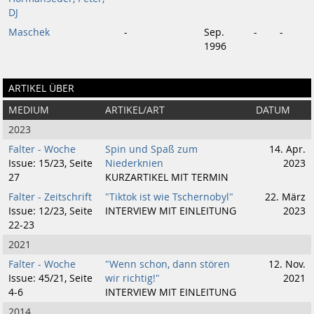
DJ
Maschek
-
Sep.
-
-
1996
ARTIKEL ÜBER
MEDIUM
ARTIKEL/ART
DATUM
2023
Falter - Woche
Spin und Spaß zum
14. Apr.
Issue: 15/23, Seite
Niederknien
2023
27
KURZARTIKEL MIT TERMIN
Falter - Zeitschrift
"Tiktok ist wie Tschernobyl"
22. März
Issue: 12/23, Seite
INTERVIEW MIT EINLEITUNG
2023
22-23
2021
Falter - Woche
"Wenn schon, dann stören
12. Nov.
Issue: 45/21, Seite
wir richtig!"
2021
4-6
INTERVIEW MIT EINLEITUNG
2014