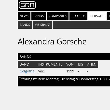
NEWS
BANDS
COMPANIES
RECORDS
PERSONS
BANDS
VIS.SRA.AT
Alexandra Gorsche
BANDS
BAND
INSTRUMENTE
VON
BIS
ANM.
Golgotha
voc.
1999
-
-
Öffnungszeiten: Montag, Dienstag & Donnerstag 13:00 