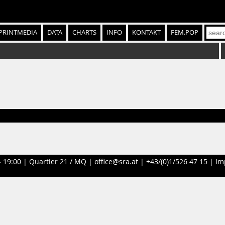
PRINTMEDIA
DATA
CHARTS
INFO
KONTAKT
FEM.POP
- 19:00 |
Quartier 21 / MQ
|
office@sra.at
|
+43/(0)1/526 47 15
|
Im