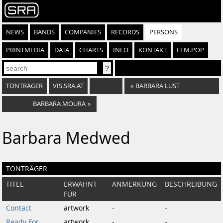
NEWS
BANDS
COMPANIES
RECORDS
PERSONS
PRINTMEDIA
DATA
CHARTS
INFO
KONTAKT
FEM.POP
TONTRÄGER
VIS.SRA.AT
«
BARBARA LUST
BARBARA MOURA
»
Barbara Medwed
TONTRÄGER
TITEL
ERWÄHNT
ANMERKUNG
BESCHREIBUNG
FÜR
Contact
artwork
-
-
Ready For
artwork
-
-