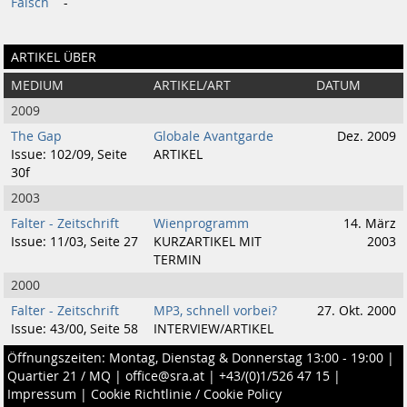
Falsch
-
ARTIKEL ÜBER
MEDIUM
ARTIKEL/ART
DATUM
2009
The Gap
Globale Avantgarde
Dez. 2009
Issue: 102/09, Seite
ARTIKEL
30f
2003
Falter - Zeitschrift
Wienprogramm
14. März
Issue: 11/03, Seite 27
KURZARTIKEL MIT
2003
TERMIN
2000
Falter - Zeitschrift
MP3, schnell vorbei?
27. Okt. 2000
Issue: 43/00, Seite 58
INTERVIEW/ARTIKEL
Öffnungszeiten: Montag, Dienstag & Donnerstag 13:00 - 19:00 |
Quartier 21 / MQ
|
office@sra.at
|
+43/(0)1/526 47 15
|
Impressum
|
Cookie Richtlinie / Cookie Policy