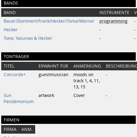
BANDS
BAND
INSTRUMENTE
Bauer/Dommert/Frank/Hecker/Toma/Werner
programming
-
Hecker
-
-
Tone, Yasunao & Hecker
-
-
TONTRÄGER
TITEL
ERWÄHNT FÜR
ANMERKUNG
BESCHREIBUN
Concorde+
guestmusician
moods on
-
track 1, 4, 11,
13, 15
Sun
artwork
Cover
-
Pandämonium
FIRMEN
FIRMA
ANM.