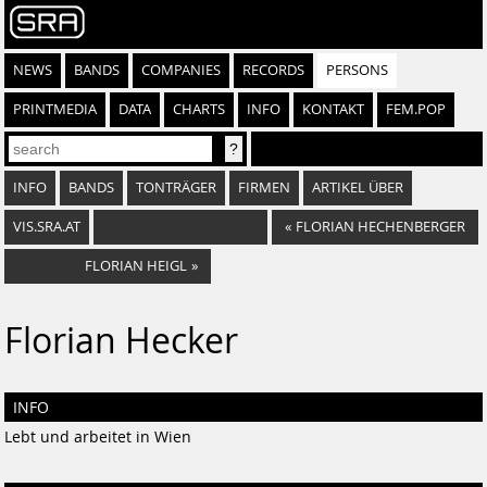
NEWS
BANDS
COMPANIES
RECORDS
PERSONS
PRINTMEDIA
DATA
CHARTS
INFO
KONTAKT
FEM.POP
INFO
BANDS
TONTRÄGER
FIRMEN
ARTIKEL ÜBER
VIS.SRA.AT
«
FLORIAN HECHENBERGER
FLORIAN HEIGL
»
Florian Hecker
INFO
Lebt und arbeitet in Wien