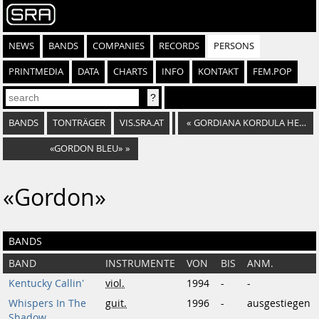
NEWS
BANDS
COMPANIES
RECORDS
PERSONS
PRINTMEDIA
DATA
CHARTS
INFO
KONTAKT
FEM.POP
BANDS
TONTRÄGER
VIS.SRA.AT
«
GORDIANA KORDULA HERMANN
«GORDON BLEU»
»
«Gordon»
BANDS
BAND
INSTRUMENTE
VON
BIS
ANM.
Kentucky Callin'
viol.
1994
-
-
Whispers In The
guit.
1996
-
ausgestiegen
Shadow