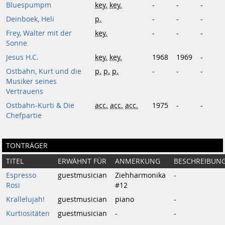
Bluespumpm
key.
key.
-
-
-
Deinboek, Heli
p.
-
-
-
Frey, Walter mit der
key.
-
-
-
Sonne
Jesus H.C.
key.
key.
1968
1969
-
Ostbahn, Kurt und die
p.
p.
p.
-
-
-
Musiker seines
Vertrauens
Ostbahn-Kurti & Die
acc.
acc.
acc.
1975
-
-
Chefpartie
TONTRÄGER
TITEL
ERWÄHNT FÜR
ANMERKUNG
BESCHREIBUN
Espresso
guestmusician
Ziehharmonika
-
Rosi
#12
Krallelujah!
guestmusician
piano
-
Kurtiositäten
guestmusician
-
-