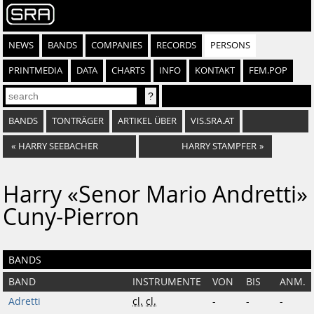
NEWS
BANDS
COMPANIES
RECORDS
PERSONS
PRINTMEDIA
DATA
CHARTS
INFO
KONTAKT
FEM.POP
BANDS
TONTRÄGER
ARTIKEL ÜBER
VIS.SRA.AT
«
HARRY SEEBACHER
HARRY STAMPFER
»
Harry «Senor Mario Andretti»
Cuny-Pierron
BANDS
BAND
INSTRUMENTE
VON
BIS
ANM.
Adretti
cl.
cl.
-
-
-