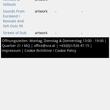
Sellouts
Sounds From
artwork
-
-
Euroland /
Revivals And
Sell-Outs 99
Streets of Dub
artwork
-
-
Öffnungszeiten: Montag, Dienstag & Donnerstag 13:00 - 19:00 |
Quartier 21 / MQ
|
office@sra.at
|
+43/(0)1/526 47 15
|
Impressum
|
Cookie Richtlinie / Cookie Policy