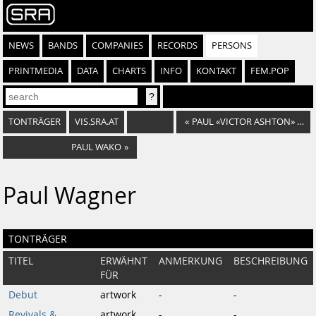
NEWS
BANDS
COMPANIES
RECORDS
PERSONS
PRINTMEDIA
DATA
CHARTS
INFO
KONTAKT
FEM.POP
TONTRÄGER
VIS.SRA.AT
«
PAUL «VICTOR ASHTON» KELNER
PAUL WAKO
»
Paul Wagner
TONTRÄGER
TITEL
ERWÄHNT
ANMERKUNG
BESCHREIBUNG
FÜR
Debut
artwork
-
-
Revivals &
artwork
-
-