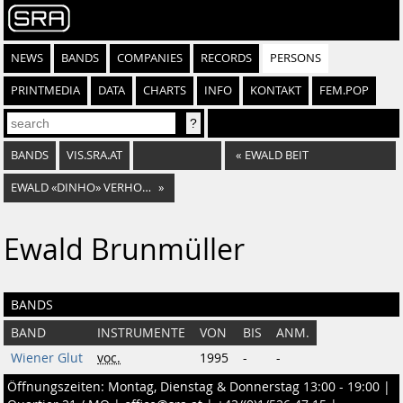
NEWS
BANDS
COMPANIES
RECORDS
PERSONS
PRINTMEDIA
DATA
CHARTS
INFO
KONTAKT
FEM.POP
BANDS
VIS.SRA.AT
«
EWALD BEIT
EWALD «DINHO» VERHOUNIG
»
Ewald Brunmüller
BANDS
BAND
INSTRUMENTE
VON
BIS
ANM.
Wiener Glut
voc.
1995
-
-
Öffnungszeiten: Montag, Dienstag & Donnerstag 13:00 - 19:00 |