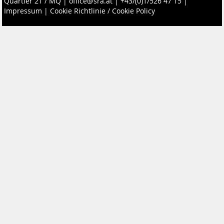
Quartier 21 / MQ
|
office@sra.at
|
+43/(0)1/526 47 15
|
Impressum
|
Cookie Richtlinie / Cookie Policy