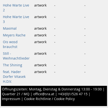
Hohe Warte Live
artwork
-
-
2
Hohe Warte Live
artwork
-
-
3
Maximal
artwork
-
-
Meyers Rache
artwork
-
-
Ois wosd
artwork
-
-
brauchst
Still -
artwork
-
-
Weihnachtlieder
The Shining
artwork
-
-
feat. Hader
artwork
-
-
Dorfer Vitasek
H.D.V.
Öffnungszeiten: Montag, Dienstag & Donnerstag 13:00 - 19:00 |
Quartier 21 / MQ
|
office@sra.at
|
+43/(0)1/526 47 15
|
Impressum
|
Cookie Richtlinie / Cookie Policy