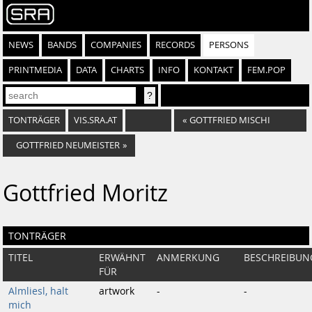
NEWS
BANDS
COMPANIES
RECORDS
PERSONS
PRINTMEDIA
DATA
CHARTS
INFO
KONTAKT
FEM.POP
TONTRÄGER
VIS.SRA.AT
«
GOTTFRIED MISCHI
GOTTFRIED NEUMEISTER
»
Gottfried Moritz
TONTRÄGER
TITEL
ERWÄHNT
ANMERKUNG
BESCHREIBUN
FÜR
Almliesl, halt
artwork
-
-
mich