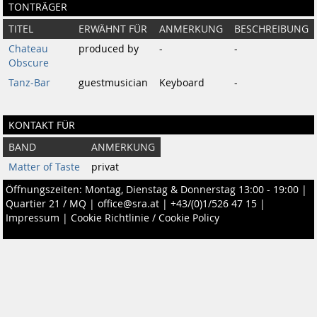
TONTRÄGER
TITEL
ERWÄHNT FÜR
ANMERKUNG
BESCHREIBUNG
Chateau
produced by
-
-
Obscure
Tanz-Bar
guestmusician
Keyboard
-
KONTAKT FÜR
BAND
ANMERKUNG
Matter of Taste
privat
Öffnungszeiten: Montag, Dienstag & Donnerstag 13:00 - 19:00 |
Quartier 21 / MQ
|
office@sra.at
|
+43/(0)1/526 47 15
|
Impressum
|
Cookie Richtlinie / Cookie Policy