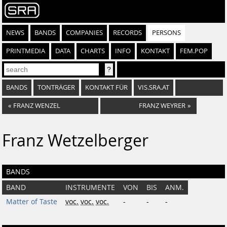
NEWS
BANDS
COMPANIES
RECORDS
PERSONS
PRINTMEDIA
DATA
CHARTS
INFO
KONTAKT
FEM.POP
BANDS
TONTRÄGER
KONTAKT FÜR
VIS.SRA.AT
«
FRANZ WENZEL
FRANZ WEYRER
»
Franz Wetzelberger
BANDS
BAND
INSTRUMENTE
VON
BIS
ANM.
Matter of Taste
voc.
voc.
voc.
-
-
-