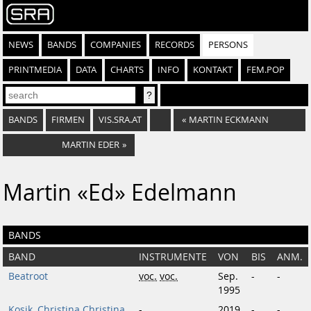
NEWS
BANDS
COMPANIES
RECORDS
PERSONS
PRINTMEDIA
DATA
CHARTS
INFO
KONTAKT
FEM.POP
BANDS
FIRMEN
VIS.SRA.AT
«
MARTIN ECKMANN
MARTIN EDER
»
Martin «Ed» Edelmann
BANDS
BAND
INSTRUMENTE
VON
BIS
ANM.
Beatroot
voc.
voc.
Sep.
-
-
1995
Kosik, Christina Christina
-
2019
-
-