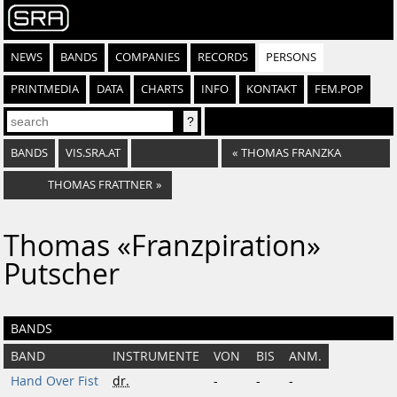
NEWS
BANDS
COMPANIES
RECORDS
PERSONS
PRINTMEDIA
DATA
CHARTS
INFO
KONTAKT
FEM.POP
BANDS
VIS.SRA.AT
«
THOMAS FRANZKA
THOMAS FRATTNER
»
Thomas «Franzpiration»
Putscher
BANDS
BAND
INSTRUMENTE
VON
BIS
ANM.
Hand Over Fist
dr.
-
-
-