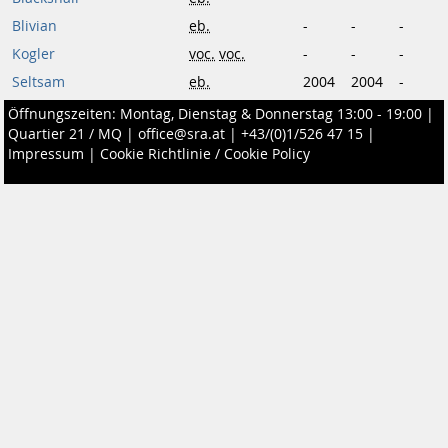
Blivian
eb.
-
-
-
Kogler
voc.
voc.
-
-
-
Seltsam
eb.
2004
2004
-
Öffnungszeiten: Montag, Dienstag & Donnerstag 13:00 - 19:00 |
Quartier 21 / MQ
|
office@sra.at
|
+43/(0)1/526 47 15
|
Impressum
|
Cookie Richtlinie / Cookie Policy