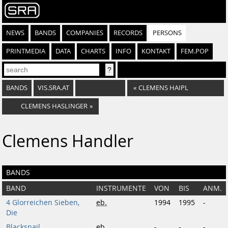
NEWS
BANDS
COMPANIES
RECORDS
PERSONS
PRINTMEDIA
DATA
CHARTS
INFO
KONTAKT
FEM.POP
BANDS
VIS.SRA.AT
«
CLEMENS HAIPL
CLEMENS HASLINGER
»
Clemens Handler
BANDS
BAND
INSTRUMENTE
VON
BIS
ANM.
4 Glorreichen Sieben,
eb.
1994
1995
-
Die
Blacksnail
eb.
-
-
-