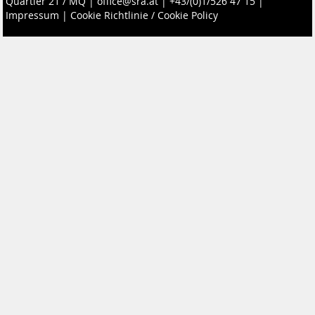
Quartier 21 / MQ
|
office@sra.at
|
+43/(0)1/526 47 15
|
Impressum
|
Cookie Richtlinie / Cookie Policy