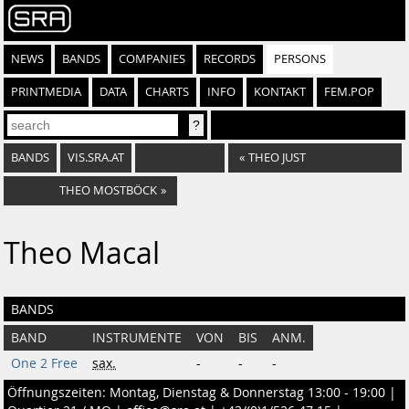
NEWS
BANDS
COMPANIES
RECORDS
PERSONS
PRINTMEDIA
DATA
CHARTS
INFO
KONTAKT
FEM.POP
BANDS
VIS.SRA.AT
«
THEO JUST
THEO MOSTBÖCK
»
Theo Macal
BANDS
BAND
INSTRUMENTE
VON
BIS
ANM.
One 2 Free
sax.
-
-
-
Öffnungszeiten: Montag, Dienstag & Donnerstag 13:00 - 19:00 |