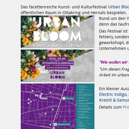
Das facettenreiche Kunst- und Kulturfestival
Urban Blo
öffentlichen Raum in Ottakring und Hernals bespielen.
Rund um den Yp
denn das taufr
Das Festival is
fehlen), sonder
geworkshopt, d
Unternehmen un
"Wie wollen wir 
"Um diesen Frag
Arbeit im urban
Ein kleiner Au
Electric Indigo
,
Kreiml & Samur
Details zum
Pr