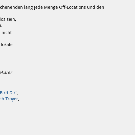
chenenden lang jede Menge Off-Locations und den
os sein,
n.
 nicht
 lokale
ekärer
Bird Dirt
,
ich Troyer
,