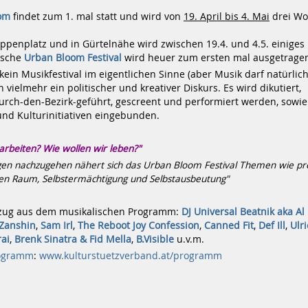
om
findet zum 1. mal statt und wird von
19. April bis 4. Mai
drei Wo
penplatz und in Gürtelnähe wird zwischen 19.4. und 4.5. einiges l
ische
Urban Bloom Festival
wird heuer zum ersten mal ausgetrage
t kein Musikfestival im eigentlichen Sinne (aber Musik darf natürlich
n vielmehr ein politischer und kreativer Diskurs. Es wird dikutiert,
urch-den-Bezirk-geführt, gescreent und performiert werden, sowie
d Kulturinitiativen eingebunden.
arbeiten? Wie wollen wir leben?"
en nachzugehen nähert sich das Urban Bloom Festival Themen wie pr
en Raum, Selbstermächtigung und Selbstausbeutung"
szug aus dem musikalischen Programm:
DJ Universal Beatnik aka Al 
Zanshin
,
Sam Irl
,
The Reboot Joy Confession
,
Canned Fit
,
Def Ill
,
Ulr
ai
,
Brenk Sinatra & Fid Mella
,
B.Visible
u.v.m.
ogramm
:
www.kulturstuetzverband.at/programm