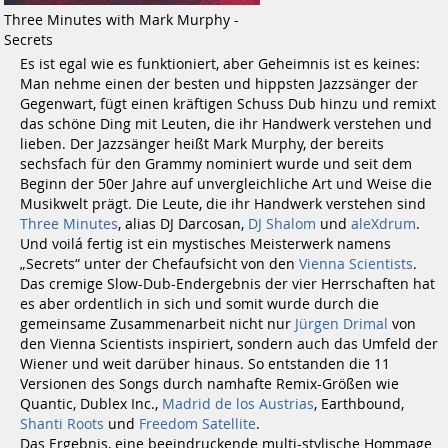
Three Minutes with Mark Murphy -
Secrets
Es ist egal wie es funktioniert, aber Geheimnis ist es keines:
Man nehme einen der besten und hippsten Jazzsänger der
Gegenwart, fügt einen kräftigen Schuss Dub hinzu und remixt
das schöne Ding mit Leuten, die ihr Handwerk verstehen und
lieben. Der Jazzsänger heißt Mark Murphy, der bereits
sechsfach für den Grammy nominiert wurde und seit dem
Beginn der 50er Jahre auf unvergleichliche Art und Weise die
Musikwelt prägt. Die Leute, die ihr Handwerk verstehen sind
Three Minutes
, alias DJ Darcosan,
DJ Shalom
und
aleXdrum
.
Und voilá fertig ist ein mystisches Meisterwerk namens
„Secrets“ unter der Chefaufsicht von den
Vienna Scientists
.
Das cremige Slow-Dub-Endergebnis der vier Herrschaften hat
es aber ordentlich in sich und somit wurde durch die
gemeinsame Zusammenarbeit nicht nur
Jürgen Drimal
von
den Vienna Scientists inspiriert, sondern auch das Umfeld der
Wiener und weit darüber hinaus. So entstanden die 11
Versionen des Songs durch namhafte Remix-Größen wie
Quantic, Dublex Inc.,
Madrid de los Austrias
, Earthbound,
Shanti Roots
und
Freedom Satellite
.
Das Ergebnis, eine beeindruckende multi-stylische Hommage