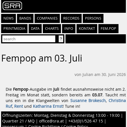
NEWS
BANDS
COMPANIES
RECORDS
PERSONS
PRINTMEDIA
DATA
CHARTS
INFO
KONTAKT
FEM.POP
Fempop am 03. Juli
von Julian am 30. Juni 2026
Die
Fempop
-Ausgabe im
Juli
findet ausnahmsweise nicht am 2.
Freitag im Monat statt, sondern bereits am
03.07
. Taucht mit
uns ein in die Klangwelten von
Susanne Brokesch
,
Christina
Ruf
,
Rent
und
Katharina Ernst
! Tune in!
Öffnungszeiten: Montag, Dienstag & Donnerstag 13:00 - 19:00 |
Quartier 21 / MQ
|
office@sra.at
|
+43/(0)1/526 47 15
|
Impressum
|
Cookie Richtlinie / Cookie Policy