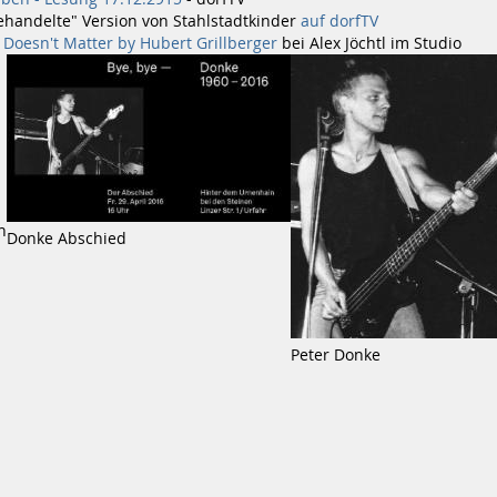
behandelte" Version von Stahlstadtkinder
auf dorfTV
t Doesn't Matter by Hubert Grillberger
bei Alex Jöchtl im Studio
n
Donke Abschied
Peter Donke