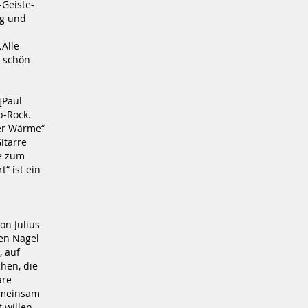
-Geiste-
ng und
„Alle
o schön
[Paul
b-Rock.
her Wärme“
itarre
te zum
“ ist ein
on Julius
en Nagel
, auf
hen, die
are
emeinsam
 willen