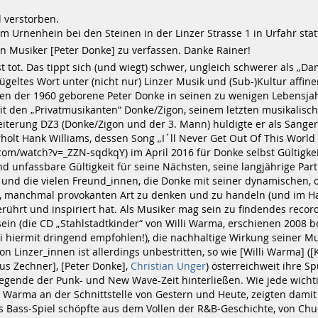
 verstorben.
m Urnenhein bei den Steinen in der Linzer Strasse 1 in Urfahr stat
 Musiker [Peter Donke] zu verfassen. Danke Rainer!
st tot. Das tippt sich (und wiegt) schwer, ungleich schwerer als „Da
lügeltes Wort unter (nicht nur) Linzer Musik und (Sub-­)Kultur affin
n der 1960 geborene Peter Donke in seinen zu wenigen Lebensja
it den „Privatmusikanten“ Donke/Zigon, seinem letzten musikalisch
iterung DZ3 (Donke/Zigon und der 3. Mann) huldigte er als Sänge
rholt Hank Williams, dessen Song „I´ll Never Get Out Of This World 
om/watch?v=_ZZN-sqdkqY) im April 2016 für Donke selbst Gültigkei
nd unfassbare Gültigkeit für seine Nächsten, seine langjährige Par
 und die vielen Freund_innen, die Donke mit seiner dynamischen, o
, manchmal provokanten Art zu denken und zu handeln (und im H
erührt und inspiriert hat. Als Musiker mag sein zu findendes reco
in (die CD „Stahlstadtkinder“ von Willi Warma, ersc­hienen 2008 b
i hiermit dringend empfohlen!), die nachhaltige Wirkung seiner Mu
n Linzer_innen ist allerdings unbestritten, so wie [Willi Warma] ([
ius Zechner], [Peter Donke], ­
Christian Unger
) österreichweit ihre S
legende der Punk- und New Wave-Zeit hinterließen. Wie jede wicht
i Warma an der Schnittstelle von Gestern und Heute, zeigten damit 
s Bass-Spiel schöpfte aus dem Vollen der R&B-Geschichte, von Chu