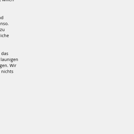
nd
enso.
 zu
liche
e das
 launigen
gen. Wir
 nichts