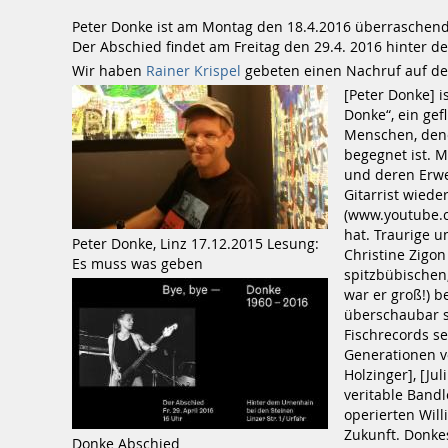
Peter Donke ist am Montag den 18.4.2016 überraschend
Der Abschied findet am Freitag den 29.4. 2016 hinter de
Wir haben
Rainer Krispel­
gebeten einen Nachruf auf den
[Peter Donke] i
Donke“, ein gef
Menschen, dene
begegnet ist. M
und deren Erwe
Gitarrist wiede
(www.youtube.c
hat. Traurige u
Peter Donke, Linz 17.12.2015 Lesung:
Christine Zigon
Es muss was geben
spitzbübischen
war er groß!) b
überschaubar se
Fischrecords se
Generationen vo
Holzinger], [Jul
veritable Band
operierten Will
Zukunft. Donke
Donke Abschied