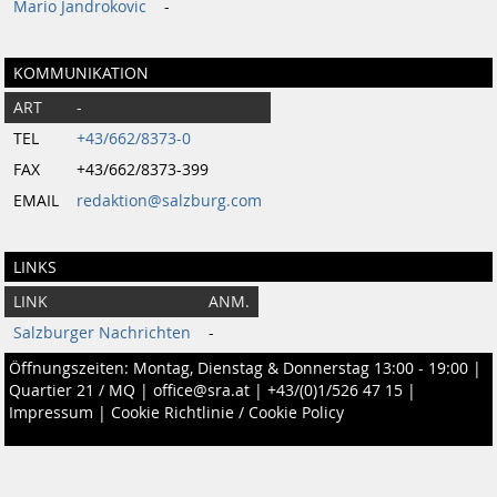
Mario Jandrokovic
-
KOMMUNIKATION
ART
-
TEL
+43/662/8373-0
FAX
+43/662/8373-399
EMAIL
redaktion@salzburg.com
LINKS
LINK
ANM.
Salzburger Nachrichten
-
Öffnungszeiten: Montag, Dienstag & Donnerstag 13:00 - 19:00 |
Quartier 21 / MQ
|
office@sra.at
|
+43/(0)1/526 47 15
|
Impressum
|
Cookie Richtlinie / Cookie Policy