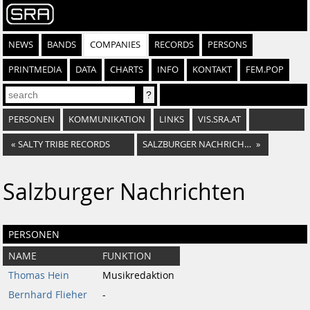
NEWS
BANDS
COMPANIES
RECORDS
PERSONS
PRINTMEDIA
DATA
CHARTS
INFO
KONTAKT
FEM.POP
PERSONEN
KOMMUNIKATION
LINKS
VIS.SRA.AT
«
SALTY TRIBE RECORDS
SALZBURGER NACHRICHTEN REDAKTION WIEN
»
Salzburger Nachrichten
PERSONEN
NAME
FUNKTION
Thomas Hein
Musikredaktion
Bernhard Flieher
-