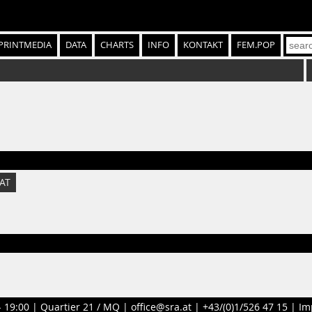
PRINTMEDIA
DATA
CHARTS
INFO
KONTAKT
FEM.POP
AT
- 19:00 |
Quartier 21 / MQ
|
office@sra.at
|
+43/(0)1/526 47 15
|
Im