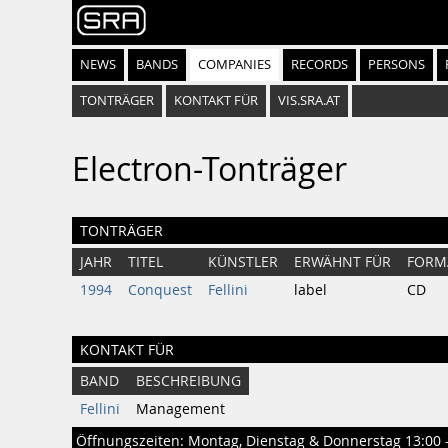
NEWS
BANDS
COMPANIES
RECORDS
PERSONS
TONTRÄGER
KONTAKT FÜR
VIS.SRA.AT
Electron-Tonträger
TONTRÄGER
JAHR
TITEL
KÜNSTLER
ERWÄHNT FÜR
FORM
1994
Conquest
Fellini
label
CD
KONTAKT FÜR
BAND
BESCHREIBUNG
Fellini
Management
Öffnungszeiten: Montag, Dienstag & Donnerstag 13:00 