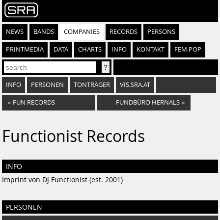
NEWS
BANDS
COMPANIES
RECORDS
PERSONS
PRINTMEDIA
DATA
CHARTS
INFO
KONTAKT
FEM.POP
INFO
PERSONEN
TONTRÄGER
VIS.SRA.AT
«
FUN RECORDS
FUNDBÜRO HERNALS
»
Functionist Records
INFO
Imprint von DJ Functionist (est. 2001)
PERSONEN