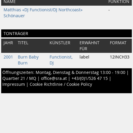
NAME
FUNKTION
Matthias «DJ Functionist/DJ Northcoast»
-
Schönauer
TONTRÄGER
JAHR
TITEL
KÜNSTLER
ERWÄHNT
FORMAT
FÜR
2001
Burn Baby
Functionist,
label
12INCH33
Burn
DJ
Öffnungszeiten: Montag, Dienstag & Donnerstag 13:00 - 19:00 |
Quartier 21 / MQ
|
office@sra.at
|
+43/(0)1/526 47 15
|
Impressum
|
Cookie Richtlinie / Cookie Policy