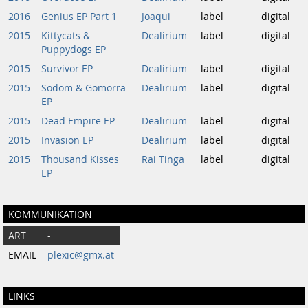
2016
Genius EP Part 1
Joaqui
label
digital
2015
Kittycats &
Dealirium
label
digital
Puppydogs EP
2015
Survivor EP
Dealirium
label
digital
2015
Sodom & Gomorra
Dealirium
label
digital
EP
2015
Dead Empire EP
Dealirium
label
digital
2015
Invasion EP
Dealirium
label
digital
2015
Thousand Kisses
Rai Tinga
label
digital
EP
KOMMUNIKATION
ART
-
EMAIL
plexic@gmx.at
LINKS