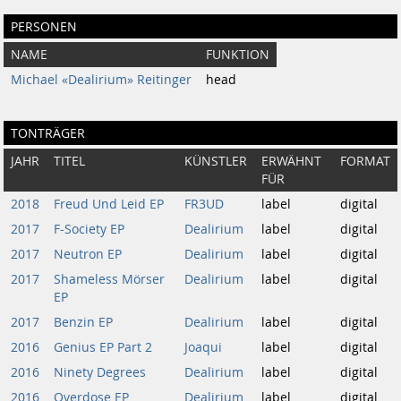
PERSONEN
NAME
FUNKTION
Michael «Dealirium» Reitinger
head
TONTRÄGER
JAHR
TITEL
KÜNSTLER
ERWÄHNT
FORMAT
FÜR
2018
Freud Und Leid EP
FR3UD
label
digital
2017
F-Society EP
Dealirium
label
digital
2017
Neutron EP
Dealirium
label
digital
2017
Shameless Mörser
Dealirium
label
digital
EP
2017
Benzin EP
Dealirium
label
digital
2016
Genius EP Part 2
Joaqui
label
digital
2016
Ninety Degrees
Dealirium
label
digital
2016
Overdose EP
Dealirium
label
digital