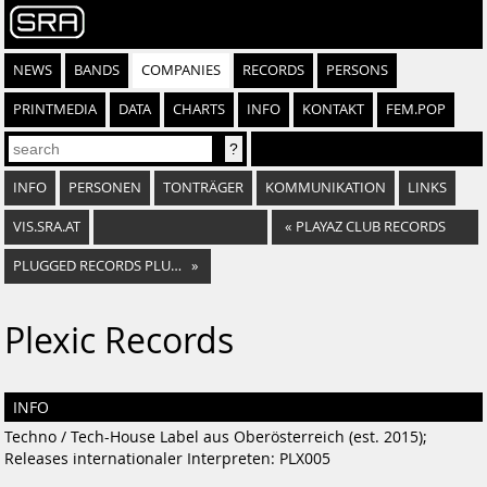
NEWS
BANDS
COMPANIES
RECORDS
PERSONS
PRINTMEDIA
DATA
CHARTS
INFO
KONTAKT
FEM.POP
INFO
PERSONEN
TONTRÄGER
KOMMUNIKATION
LINKS
VIS.SRA.AT
«
PLAYAZ CLUB RECORDS
PLUGGED RECORDS PLUGGED RECORDS – HUBER & HUBER OG
»
Plexic Records
INFO
Techno / Tech-House Label aus Oberösterreich (est. 2015);
Releases internationaler Interpreten: PLX005