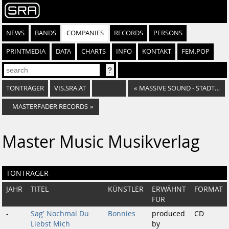
NEWS
BANDS
COMPANIES
RECORDS
PERSONS
PRINTMEDIA
DATA
CHARTS
INFO
KONTAKT
FEM.POP
TONTRÄGER
VIS.SRA.AT
«
MASSIVE SOUND - STADTWERKSTATT
MASTERFADER RECORDS
»
Master Music Musikverlag
TONTRÄGER
JAHR
TITEL
KÜNSTLER
ERWÄHNT
FORMAT
FÜR
-
Sag' Nochmal Du
Bonnies
produced
CD
Liebst Mich
by