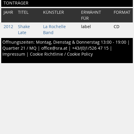
TONTRÄGER
JAHR
TITEL
KÜNSTLER
ERWÄHNT
FORMAT
FÜR
2012
Shake
La Rochelle
label
CD
Late
Band
Öffnungszeiten: Montag, Dienstag & Donnerstag 13:00 - 19:00 |
Quartier 21 / MQ
|
office@sra.at
|
+43/(0)1/526 47 15
|
Impressum
|
Cookie Richtlinie / Cookie Policy