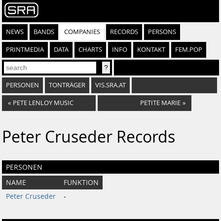
NEWS
BANDS
COMPANIES
RECORDS
PERSONS
PRINTMEDIA
DATA
CHARTS
INFO
KONTAKT
FEM.POP
PERSONEN
TONTRÄGER
VIS.SRA.AT
«
PETE LENLOY MUSIC
PETITE MARIE
»
Peter Cruseder Records
PERSONEN
NAME
FUNKTION
Peter Cruseder
-